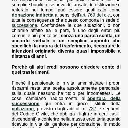
semplice bonifico, se privo di causale di restituzione e
reiterato nel tempo, può essere qualificato come
donazione indiretta
ai sensi dell'
art. 769 del c.c.
, con
tutte le conseguenze che questo comporta in sede di
successione
. Confondere le due situazioni, o non
chiarirle affatto tra le parti, è uno degli errori più
comuni e più pericolosi:
senza una parola scritta, un
accordo verbale o un semplice appunto che
specifichi la natura del trasferimento, ricostruire le
intenzioni originarie diventa quasi impossibile a
distanza di anni
.
Perché gli altri eredi possono chiedere conto di
quei trasferimenti
Finché il pensionato è in vita, amministrare i propri
risparmi resta una scelta assolutamente personale,
sulla quale nessuno ha titolo per intromettersi. Le
cose cambiano radicalmente all'
apertura della
successione
: qui entra in gioco l'istituto della
collazione
, previsto dagli articoli n.
737
e seguenti
del Codice Civile, che obbliga i figli (e in certi casi i
discendenti) a conferire nella massa ereditaria quanto
ricevuto in vita dal genitore per donazione, in modo