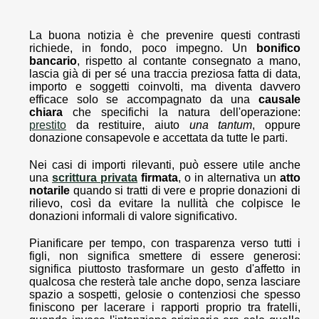
La buona notizia è che prevenire questi contrasti
richiede, in fondo, poco impegno. Un
bonifico
bancario
, rispetto al contante consegnato a mano,
lascia già di per sé una traccia preziosa fatta di data,
importo e soggetti coinvolti, ma diventa davvero
efficace solo se accompagnato da una
causale
chiara
che specifichi la natura dell'operazione:
prestito
da restituire, aiuto
una tantum
, oppure
donazione consapevole e accettata da tutte le parti.
Nei casi di importi rilevanti, può essere utile anche
una
scrittura privata
firmata
, o in alternativa un
atto
notarile
quando si tratti di vere e proprie donazioni di
rilievo, così da evitare la nullità che colpisce le
donazioni informali di valore significativo.
Pianificare per tempo, con trasparenza verso tutti i
figli, non significa smettere di essere generosi:
significa piuttosto trasformare un gesto d'affetto in
qualcosa che resterà tale anche dopo, senza lasciare
spazio a sospetti, gelosie o contenziosi che spesso
finiscono per lacerare i rapporti proprio tra fratelli,