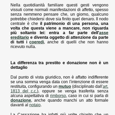
Nella quotidianità familiare questi gesti vengono
vissuti come normali manifestazioni di affetto, spesso
senza nemmeno pensare che, un giorno, qualcuno
potrebbe chiedersi dove sia finito quel denaro. Il nodo
centrale è che
il patrimonio di una persona, una
volta che questa viene a mancare, non riguarda
più soltanto lei: entra a far parte dell'
asse
ereditario
e diventa oggetto di attenzione da parte
di tutti i
coeredi
, anche di quelli che non hanno
ricevuto nulla.
La differenza tra prestito e donazione non è un
dettaglio
Dal punto di vista giuridico, non è affatto indifferente
se una somma venga data con l'intenzione di essere
restituita, configurando un
mutuo
(disciplinato dall'
art.
1813 del c.c.
), oppure se venga trasferita senza
alcuna aspettativa di
rimborso
, caso in cui si parla di
donazione
, anche quando manchi un atto formale
davanti al
notaio
.
La Cassazione ha infatti più volte chiarito che un