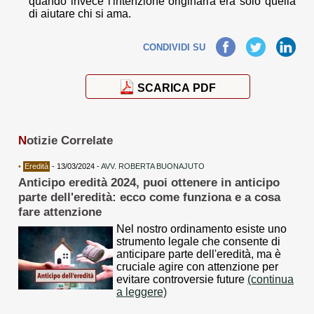
quando invece l'intenzione originaria era solo quella
di aiutare chi si ama.
Facebook
Twitter
LinkedIn
CONDIVIDI SU
SCARICA PDF
N
otizie Correlate
•
Eredità
- 13/03/2024 -
AVV. ROBERTA BUONAJUTO
Anticipo eredità 2024, puoi ottenere in anticipo
parte dell'eredità: ecco come funziona e a cosa
fare attenzione
Nel nostro ordinamento esiste uno
strumento legale che consente di
anticipare parte dell'eredità, ma è
cruciale agire con attenzione per
evitare controversie future
(continua
a leggere)