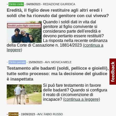
•
Diritto civile
- 04/09/2023 -
REDAZIONE GIURIDICA
Eredità, il figlio deve restituire agli altri eredi i
soldi che ha ricevuto dal genitore con cui viveva?
Quando i soldi dati in vita dal
genitore al figlio convivente si
considerano parte dell'eredità e
devono pertanto essere restituiti?
La risposta nella recente ordinanza
della Corte di Cassazione n. 18814/2023
(continua a
leggere)
•
Diritto penale
- 15/09/2023 -
AVV. MONICA MIELE
Testamento alle badanti (soldi, pellicce e gioielli),
tutte sotto processo: ma la decisione del giudice
è inaspettata
Si può fare testamento in favore
delle badanti? Quando si configura
il reato di circonvenzione di
incapace?
(continua a leggere)
•
Eredità
- 19/09/2023 -
AVV. FABIO RUSSO